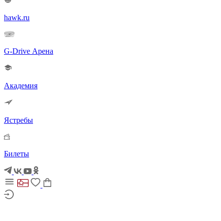
hawk.ru
G-Drive Арена
Академия
Ястребы
Билеты