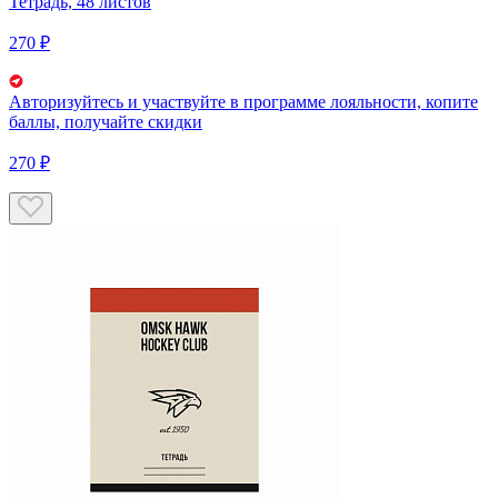
Тетрадь, 48 листов
270 ₽
Авторизуйтесь
и участвуйте в программе лояльности, копите
баллы, получайте скидки
270 ₽