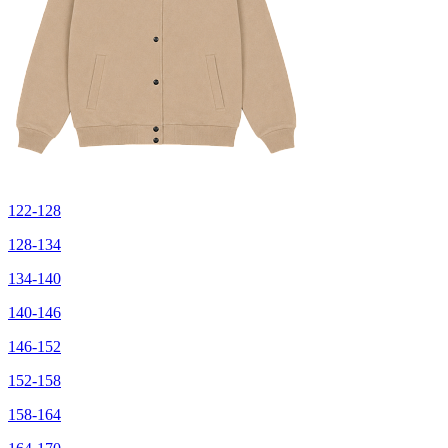
122-128
128-134
134-140
140-146
146-152
152-158
158-164