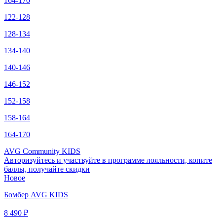
164-170
122-128
128-134
134-140
140-146
146-152
152-158
158-164
164-170
AVG Community KIDS
Авторизуйтесь
и участвуйте в программе лояльности, копите
баллы, получайте скидки
Новое
Бомбер AVG KIDS
8 490 ₽