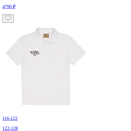
4790 ₽
116-122
122-128