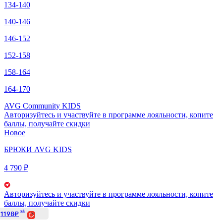
134-140
140-146
146-152
152-158
158-164
164-170
AVG Community KIDS
Авторизуйтесь
и участвуйте в программе лояльности, копите
баллы, получайте скидки
Новое
БРЮКИ AVG KIDS
4 790 ₽
Авторизуйтесь
и участвуйте в программе лояльности, копите
баллы, получайте скидки
x4
1198₽