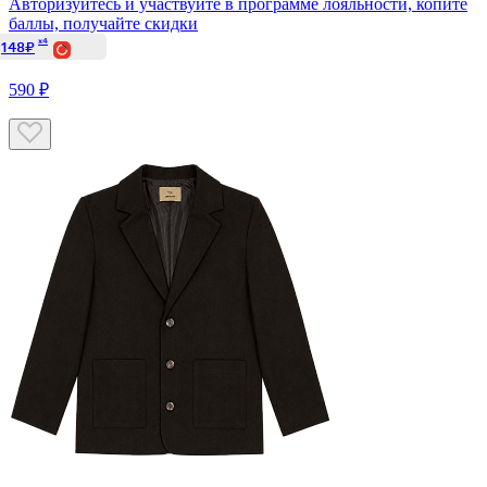
Авторизуйтесь
и участвуйте в программе лояльности, копите
баллы, получайте скидки
x4
148₽
590 ₽