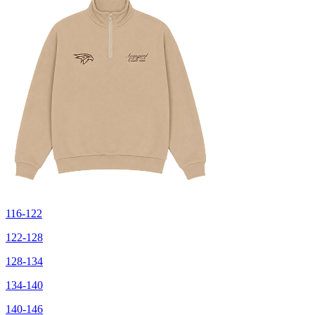
116-122
122-128
128-134
134-140
140-146