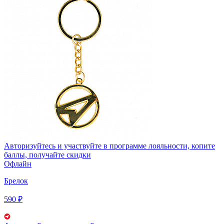
Авторизуйтесь
и участвуйте в программе лояльности, копите
баллы, получайте скидки
Офлайн
Брелок
590 ₽