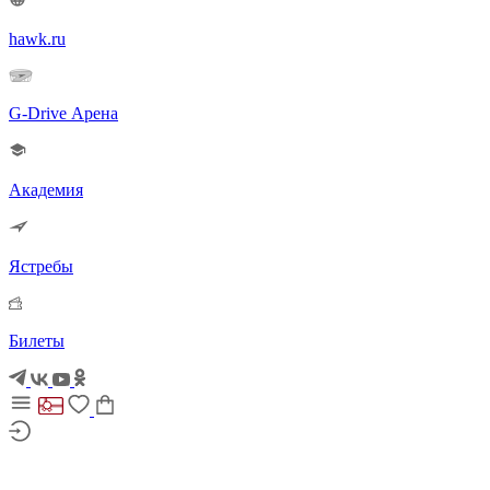
hawk.ru
G-Drive Арена
Академия
Ястребы
Билеты