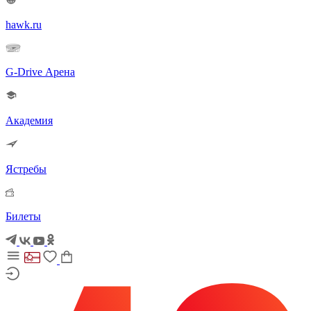
hawk.ru
G-Drive Арена
Академия
Ястребы
Билеты