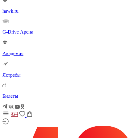
hawk.ru
G-Drive Арена
Академия
Ястребы
Билеты