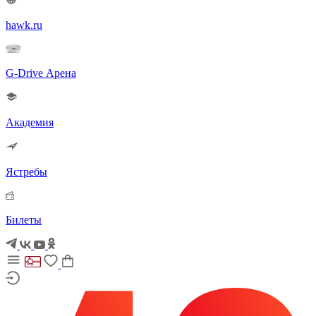
hawk.ru
G-Drive Арена
Академия
Ястребы
Билеты