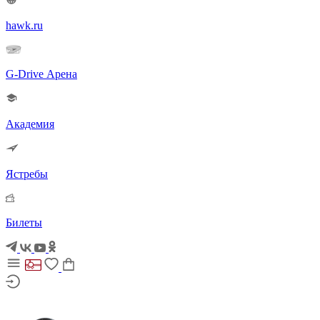
hawk.ru
G-Drive Арена
Академия
Ястребы
Билеты