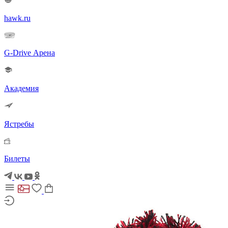
hawk.ru
G-Drive Арена
Академия
Ястребы
Билеты