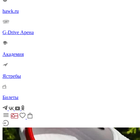
hawk.ru
G-Drive Арена
Академия
Ястребы
Билеты