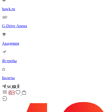
hawk.ru
G-Drive Арена
Академия
Ястребы
Билеты