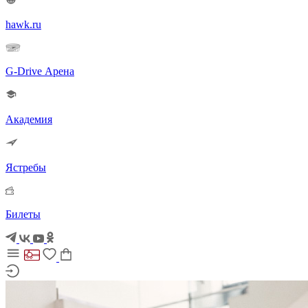
hawk.ru
G-Drive Арена
Академия
Ястребы
Билеты